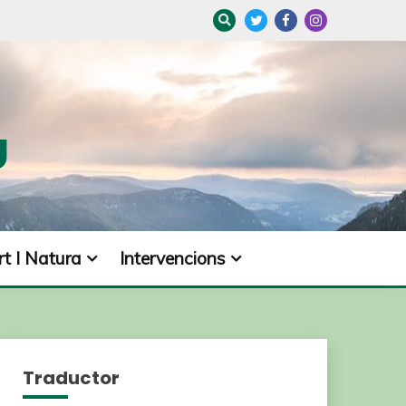
U
t I Natura
Intervencions
Traductor