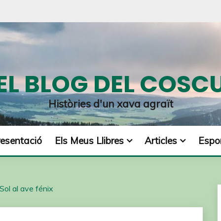
EL BLOG DEL COSC
Històries d'un xava agraït
resentació
Els Meus Llibres
Articles
Espor
 Sol al ave fénix