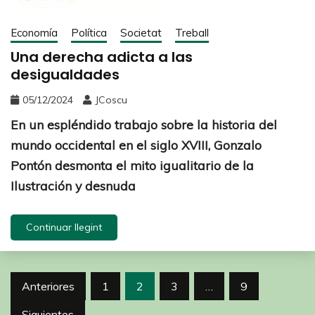
Economía
Política
Societat
Treball
Una derecha adicta a las
desigualdades
05/12/2024
JCoscu
En un espléndido trabajo sobre la historia del
mundo occidental en el siglo XVIII, Gonzalo
Pontón desmonta el mito igualitario de la
Ilustración y desnuda
Continuar llegint
Anteriores
1
2
3
…
9
Siguientes