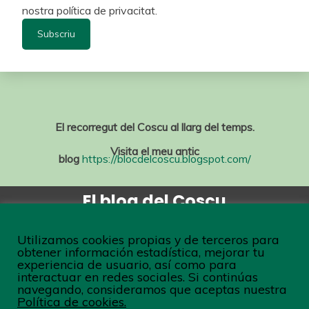
nostra política de privacitat.
El recorregut del Coscu al llarg del temps.
Visita el meu antic
blog
https://blocdelcoscu.blogspot.com/
El blog del Coscu
Tots els drets reservats
©
Joan Coscubiela Conesa
Utilizamos cookies propias y de terceros para
obtener información estadística, mejorar tu
experiencia de usuario, así como para
interactuar en redes sociales. Si continúas
navegando, consideramos que aceptas nuestra
Conesa
Política de cookies.